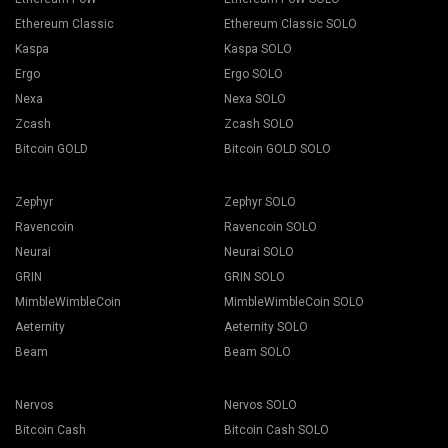
Ethereum Classic
Ethereum Classic SOLO
Kaspa
Kaspa SOLO
Ergo
Ergo SOLO
Nexa
Nexa SOLO
Zcash
Zcash SOLO
Bitcoin GOLD
Bitcoin GOLD SOLO
Zephyr
Zephyr SOLO
Ravencoin
Ravencoin SOLO
Neurai
Neurai SOLO
GRIN
GRIN SOLO
MimbleWimbleCoin
MimbleWimbleCoin SOLO
Aeternity
Aeternity SOLO
Beam
Beam SOLO
Nervos
Nervos SOLO
Bitcoin Cash
Bitcoin Cash SOLO