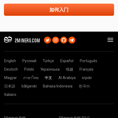
如何入门
2MINERS.COM
English
Русский
Türkçe
Español
Português
Deutsch
Polski
Українська
㗂越
Français
Magyar
ภาษาไทย
中文
Al Arabiya
srpski
日本語
bãlgarski
Bahasa Indonesia
한국어
Italiano
Ethereum PoW
Ethereum PoW SOLO