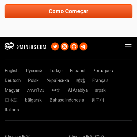
Como Começar
2MINERS.COM
English
Русский
Türkçe
Español
Português
Deutsch
Polski
Українська
㗂越
Français
Magyar
ภาษาไทย
中文
Al Arabiya
srpski
日本語
bãlgarski
Bahasa Indonesia
한국어
Italiano
Ethereum PoW
Ethereum PoW SOLO