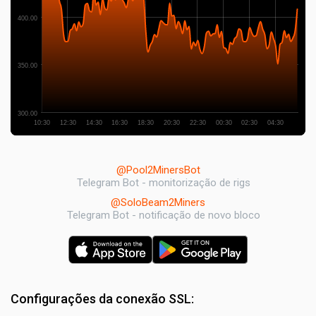
400.00
350.00
300.00
10:30
12:30
14:30
16:30
18:30
20:30
22:30
00:30
02:30
04:30
@Pool2MinersBot
Telegram Bot - monitorização de rigs
@SoloBeam2Miners
Telegram Bot - notificação de novo bloco
Configurações da conexão SSL: