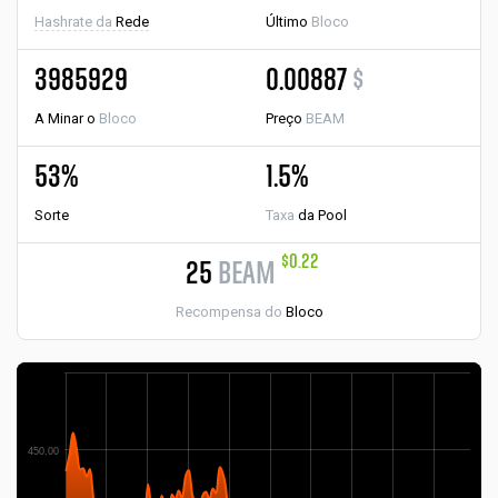
Hashrate da
Rede
Último
Bloco
3985929
0.00887
$
A Minar o
Bloco
Preço
BEAM
53%
1.5%
Sorte
Taxa
da Pool
$0.22
25
BEAM
Recompensa do
Bloco
450.00