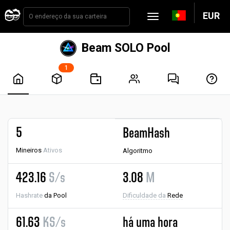
EUR
Beam SOLO Pool
1
5
BeamHash
Mineiros
Ativos
Algoritmo
423.16
S/s
3.08
M
Hashrate
da Pool
Dificuldade da
Rede
61.63
KS/s
há uma hora