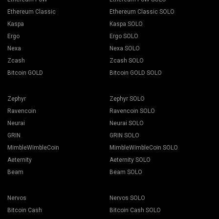
Ethereum Classic
Ethereum Classic SOLO
Kaspa
Kaspa SOLO
Ergo
Ergo SOLO
Nexa
Nexa SOLO
Zcash
Zcash SOLO
Bitcoin GOLD
Bitcoin GOLD SOLO
Zephyr
Zephyr SOLO
Ravencoin
Ravencoin SOLO
Neurai
Neurai SOLO
GRIN
GRIN SOLO
MimbleWimbleCoin
MimbleWimbleCoin SOLO
Aeternity
Aeternity SOLO
Beam
Beam SOLO
Nervos
Nervos SOLO
Bitcoin Cash
Bitcoin Cash SOLO