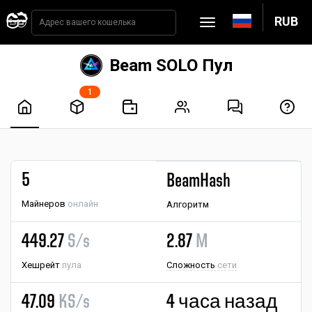
RUB
Beam SOLO Пул
1
5
BeamHash
Майнеров
онлайн
Алгоритм
449.27
S/s
2.87
M
Хешрейт
пула
Сложность
сети
47.09
KS/s
4 часа назад