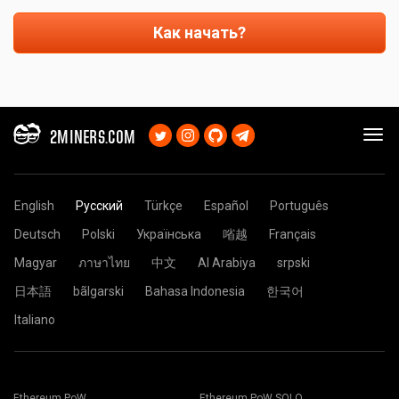
Как начать?
2MINERS.COM
English
Русский
Türkçe
Español
Português
Deutsch
Polski
Українська
㗂越
Français
Magyar
ภาษาไทย
中文
Al Arabiya
srpski
日本語
bãlgarski
Bahasa Indonesia
한국어
Italiano
Ethereum PoW
Ethereum PoW SOLO