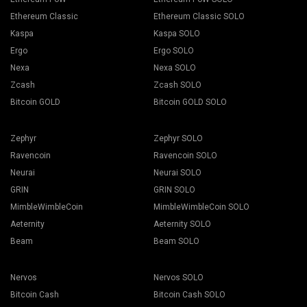
Ethereum Classic
Ethereum Classic SOLO
Kaspa
Kaspa SOLO
Ergo
Ergo SOLO
Nexa
Nexa SOLO
Zcash
Zcash SOLO
Bitcoin GOLD
Bitcoin GOLD SOLO
Zephyr
Zephyr SOLO
Ravencoin
Ravencoin SOLO
Neurai
Neurai SOLO
GRIN
GRIN SOLO
MimbleWimbleCoin
MimbleWimbleCoin SOLO
Aeternity
Aeternity SOLO
Beam
Beam SOLO
Nervos
Nervos SOLO
Bitcoin Cash
Bitcoin Cash SOLO