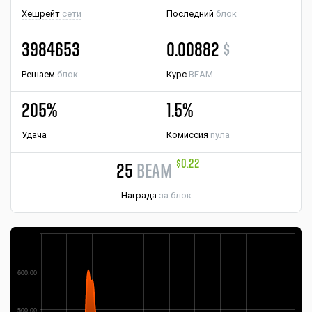
Хешрейт
сети
Последний
блок
3984653
0.00882
$
Решаем
блок
Курс
BEAM
205%
1.5%
Удача
Комиссия
пула
$0.22
25
BEAM
Награда
за блок
600.00
500.00