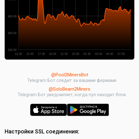
400.00
300.00
200.00
13:30
15:30
17:30
19:30
21:30
23:30
01:30
03:30
05:30
07:30
@Pool2MinersBot
Telegram Бот следит за вашими фермами
@SoloBeam2Miners
Telegram Бот уведомляет, когда пул находит блок
Настройки SSL соединения: