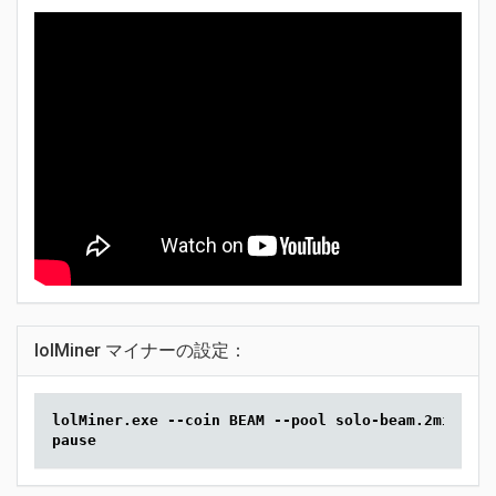
lolMiner マイナーの設定：
lolMiner.exe --coin BEAM --pool solo-beam.2miners.
pause