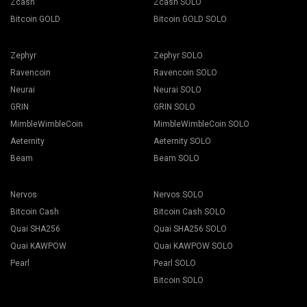
Zcash
Zcash SOLO
Bitcoin GOLD
Bitcoin GOLD SOLO
Zephyr
Zephyr SOLO
Ravencoin
Ravencoin SOLO
Neurai
Neurai SOLO
GRIN
GRIN SOLO
MimbleWimbleCoin
MimbleWimbleCoin SOLO
Aeternity
Aeternity SOLO
Beam
Beam SOLO
Nervos
Nervos SOLO
Bitcoin Cash
Bitcoin Cash SOLO
Quai SHA256
Quai SHA256 SOLO
Quai KAWPOW
Quai KAWPOW SOLO
Pearl
Pearl SOLO
Bitcoin SOLO