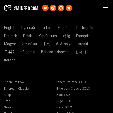
2MINERS.COM
English
Русский
Türkçe
Español
Português
Deutsch
Polski
Українська
㗂越
Français
Magyar
ภาษาไทย
中文
Al Arabiya
srpski
日本語
bãlgarski
Bahasa Indonesia
한국어
Italiano
Ethereum PoW
Ethereum PoW SOLO
Ethereum Classic
Ethereum Classic SOLO
Kaspa
Kaspa SOLO
Ergo
Ergo SOLO
Nexa
Nexa SOLO