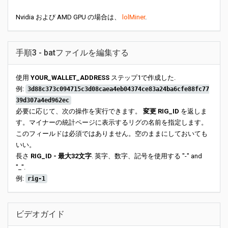
Nvidia および AMD GPU の場合は、
lolMiner
.
手順3 - batファイルを編集する
使用
YOUR_WALLET_ADDRESS
ステップ1で作成した.
例:
3d88c373c094715c3d08caea4eb04374ce83a24ba6cfe88fc77
39d307a4ed962ec
必要に応じて、次の操作を実行できます。
変更 RIG_ID
を返しま
す。マイナーの統計ページに表示するリグの名前を指定します。
このフィールドは必須ではありません。空のままにしておいても
いい。
長さ
RIG_ID - 最大32文字
. 英字、数字、記号を使用する "-" and
"_".
例:
rig-1
ビデオガイド