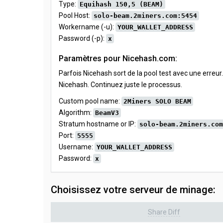
Type:
Equihash 150,5 (BEAM)
Pool Host:
solo-beam.2miners.com:5454
Workername (-u):
YOUR_WALLET_ADDRESS
Password (-p):
x
Paramètres pour Nicehash.com:
Parfois Nicehash sort de la pool test avec une erreur
Nicehash. Continuez juste le processus.
Custom pool name:
2Miners SOLO BEAM
Algorithm:
BeamV3
Stratum hostname or IP:
solo-beam.2miners.com
Port:
5555
Username:
YOUR_WALLET_ADDRESS
Password:
x
Choisissez votre serveur de minage:
Share Diff