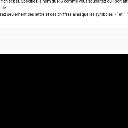
 fichier bat. Spécifiez le nom du RIG comme vous souhaitez qu'il soit af
ide.
lisez seulement des lettre et des chiffres ainsi que les symboles "-" et "_"