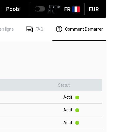
Thème
g
Pools
FR
EUR
Nuit
en ligne
FAQ
Comment Démarrer
Statut
Actif
Actif
Actif