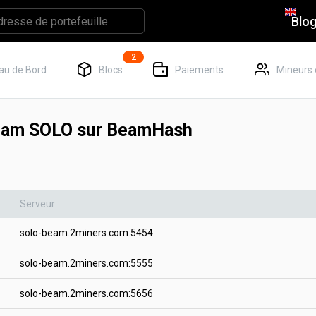
Blo
2
au de Bord
Blocs
Paiements
Mineurs 
eam SOLO sur BeamHash
Serveur
solo-beam.2miners.com:5454
solo-beam.2miners.com:5555
solo-beam.2miners.com:5656