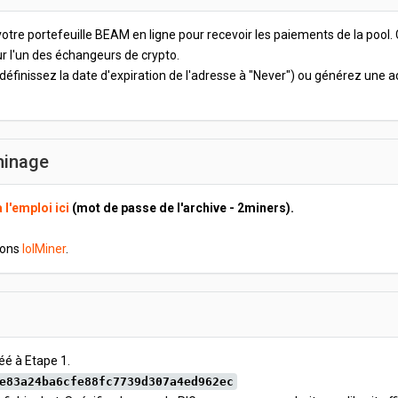
 votre portefeuille BEAM en ligne pour recevoir les paiements de la pool. 
 l'un des échangeurs de crypto.
définissez la date d'expiration de l'adresse à "Never") ou générez une
 minage
 l'emploi ici
(mot de passe de l'archive - 2miners).
dons
lolMiner
.
éé à Etape 1.
e83a24ba6cfe88fc7739d307a4ed962ec